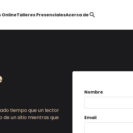
search
 Online
Talleres Presenciales
Acerca de
e
Nombre
ado tiempo que un lector
o de un sitio mientras que
Email