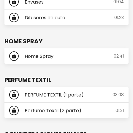
Envases
01:04
lock
Difusores de auto
01:23
lock
HOME SPRAY
Home Spray
02:41
lock
PERFUME TEXTIL
PERFUME TEXTIL (1 parte)
03:08
lock
Perfume Textil (2 parte)
01:31
lock