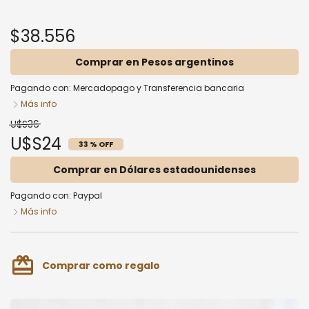
$38.556
Comprar en Pesos argentinos
Pagando con:
Mercadopago
y
Transferencia bancaria
Más info
U$S36
U$S24
33 % OFF
Comprar en Dólares estadounidenses
Pagando con:
Paypal
Más info
card_giftcard
Comprar como regalo