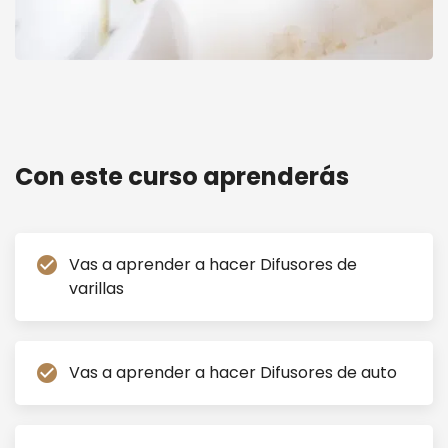
Curso de Difusores, Home Spray y Perfume Textil.
Online en videos
Con este curso aprenderás
Vas a aprender a hacer Difusores de
check_circle
varillas
Vas a aprender a hacer Difusores de auto
check_circle