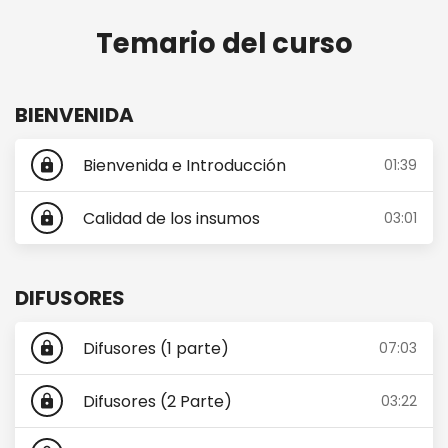
Temario del curso
BIENVENIDA
Bienvenida e Introducción
01:39
lock
Calidad de los insumos
03:01
lock
DIFUSORES
Difusores (1 parte)
07:03
lock
Difusores (2 Parte)
03:22
lock