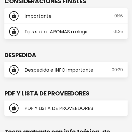
CONSIDERACIONES FINALES
Importante
01:16
lock
Tips sobre AROMAS a elegir
01:35
lock
DESPEDIDA
Despedida e INFO importante
00:29
lock
PDF Y LISTA DE PROVEEDORES
PDF Y LISTA DE PROVEEDORES
lock
Zoom grabado con info teórica, de