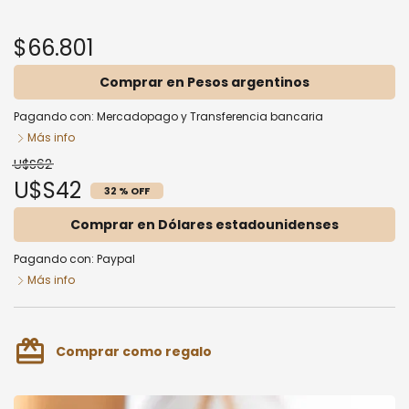
$66.801
Comprar en Pesos argentinos
Pagando con:
Mercadopago
y
Transferencia bancaria
Más info
U$S62
U$S42
32 % OFF
Comprar en Dólares estadounidenses
Pagando con:
Paypal
Más info
card_giftcard
Comprar como regalo